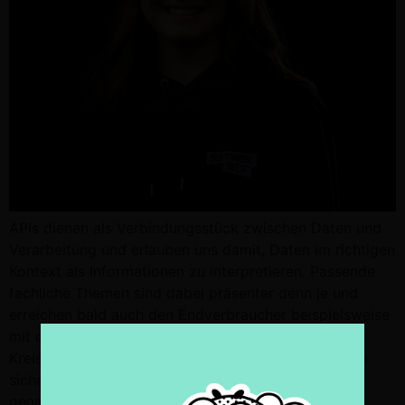
APIs dienen als Verbindungsstück zwischen Daten und
Verarbeitung und erlauben uns damit, Daten im richtigen
Kontext als Informationen zu interpretieren. Passende
fachliche Themen sind dabei präsenter denn je und
erreichen bald auch den Endverbraucher beispielsweise
mit dem Digitalen Produktdatenpass, der
Kreislaufwirtschaft und Transparenz bei Lieferketten
sicherstellen und darüber Auskunft geben soll. Und
genau diese Informationen […]